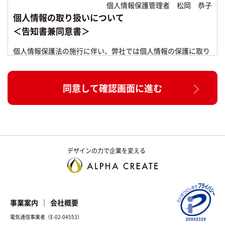
個人情報保護管理者 松岡 恭子
個人情報の取り扱いについて
＜告知書兼同意書＞
個人情報保護法の施行に伴い、弊社では個人情報の保護に取り
組んでおります。
以下に弊社における個人情報の取り扱いについて記しておりま
す。
同意して確認画面に進む
内容にご同意いただいた上で、お問い合せいただけますようお
願いいたします。
ご提供いただいた個人情報は、以下の目的のみに使用
いたします。
お問い合せ頂いた内容や案件のご依頼に対する返信連絡の
デザインの力で企業を変える
ため。
お問い合せ頂いた内容に関して、必要な書類の郵送のた
め。
お取引が発生した場合のクライアント管理のため。
事業案内
会社概要
お客様のご利用状況を把握し、今後のサービス改善に役立
電気通信事業者（E-02-04553）
てるため。